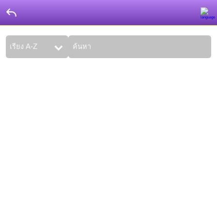
รับ
การ
แจ้ง
เตือน
ทันที
ด้วย
แอป
W69