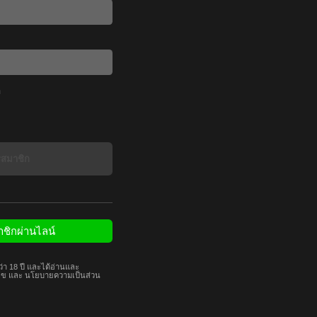
ำ
รสมาชิก
ชิกผ่านไลน์
ว่า 18 ปี และได้อ่านและ
ไข
และ
นโยบายความเป็นส่วน