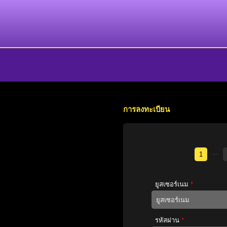
การลงทะเบียน
1
ยูสเซอร์เนม
รหัสผ่าน