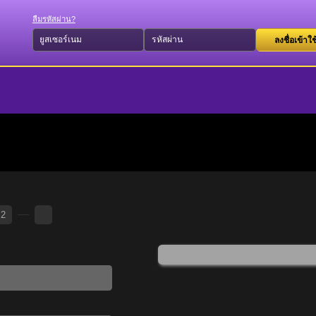
ลืมรหัสผ่าน?
ลงชื่อเข้าใช
2