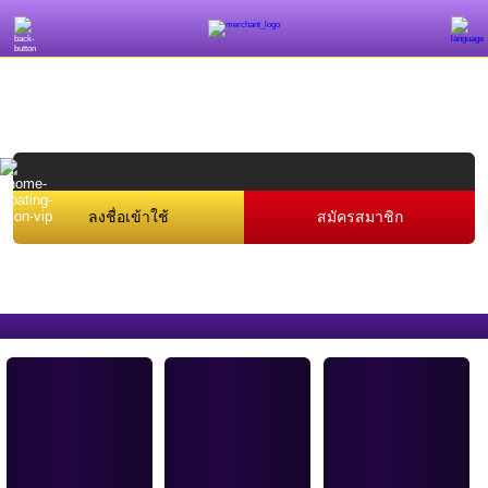
รับ
การ
แจ้ง
เตือน
ทันที
ด้วย
ลงชื่อเข้าใช้
สมัครสมาชิก
แอป
W69