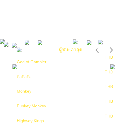
ผู้ชนะล่าสุด
1
/
3
THB
p*b*6*6*6
THB
W*L*A*M
22,462,00
God of Gambler
32,042,00
Jungle G
THB
H*H*6
THB
Z*C*G*5*
11,967,00
FaFaFa
12,522,00
Tree of 
THB
P*K*M
THB
K*N*W
18,211,00
Monkey
8,342,00
888 Dra
THB
R*N*E*1*A
THB
J*K*O*8*
15,728,00
Funkey Monkey
22,325,00
Aztec G
THB
I*M*Y*9
THB
B*L*C*K*
10,129,00
Highway Kings
15,247,00
Fafafa