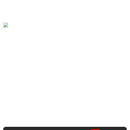
คาสิโนสด